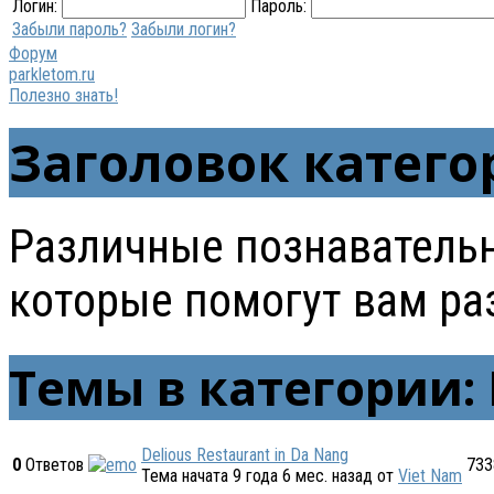
Логин:
Пароль:
Забыли пароль?
Забыли логин?
Форум
parkletom.ru
Полезно знать!
Заголовок катег
Различные познаватель
которые помогут вам раз
Темы в категории: 
Delious Restaurant in Da Nang
0
Ответов
733
Тема начата 9 года 6 мес. назад
от
Viet Nam