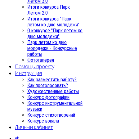
Летом 3.0
Итоги конкурса Парк
Летом 2.0
Итоги конкурса "Парк
летом ко дню молодежи"
О конкурсе "Парк летом ко
дню молодежи"
Парк летом ко дню
молодежи - Конкурсные
работы
Фотогалерея
Помощь проекту
Инструкция
Как разместить работу?
Как проголосовать?
Художественные работы
Конкурс фотографии
Конкурс инструментальной
музыки
Конкурс стихотворений
Конкурс вокала
Личный кабинет
vk