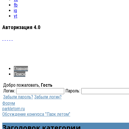
fb
ig
yt
Авторизация 4.0
Главная
Поиск
Добро пожаловать,
Гость
Логин:
Пароль:
Забыли пароль?
Забыли логин?
Форум
parkletom.ru
Обсуждение конкурса "Парк летом"
Заголовок категории