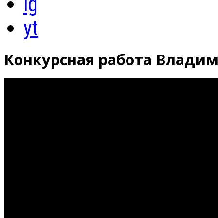
ig
yt
Конкурсная работа Владим