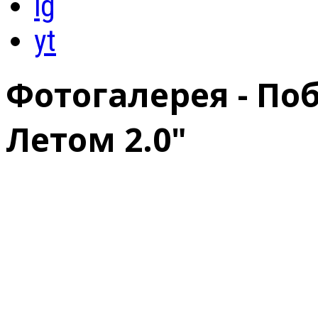
ig
yt
Фотогалерея - По
Летом 2.0"